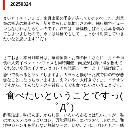
20250324
まいど！そういえば、来月出張の予定が入っていたのでした…創業
祭の折込の校正やら、新年度らしい気忙しさの中、飛行機でピュー
ンしなければならないのです。昨年は、帰福後しばらくお耳を傷め
てしまいましたので、今回は耳栓でもして、しっかり対策していき
たいなと思います( ﾟДﾟ)
さておき。本日月曜日は、毎週恒例・お肉の日！さらに、月イチ恒
例の人気イベント・eフェスも同時開催！肉屋がお買い得を教えて
くれない今日のイチオシはコレ！お惣菜コーナーより「揚げ餃子」
急いで食べるとヤケドしますよ。カラッと揚がった皮で口の中が悲
惨なことになっちゃいますよ。え？いや、大好きですよ。イチオシ
ですから。そんなリスクを背負ってでも食べたいということです。
食べたいということですっ(
ﾟДﾟ)
酢醤油派、味ぽん派、からし派…いろいろあるとは思いますが、私
のオススメはやっぱりコレ。万能調味料・エバラおろしのたれ。和
洋中ジャンルを問わない無敵ソース。いや、たれ。ぜひともご一緒