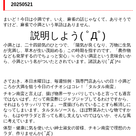
20250521
まいど！今日は小満です。いえ、麻雀の話じゃなくて。ありそうで
すけど、麻雀で小満という単語はありません。
説明しよう( ﾟДﾟ)
小満とは、二十四節気のひとつで、「陽気が良くなり、万物に生気
が充満し、草木が生い茂始める」この時期を指すのです。「農作物
なども発芽するのでちょっと安心」≒ 小さい満足という意味合いか
ら、小満という名がついたとされています。諸説あり( ﾟДﾟ)ﾍｪ
さておき。本日水曜日は、毎週恒例・鶏専門店あらいの日！小満ど
ころか大満を狙う今日のイチオシはコレ！「タルタル南蛮」
チキン南蛮と言えば、揚げ物界一サッパリしていると言っても過言
ではないはず。だって南蛮酢にジャブジャブしてるわけですから、
それはもうサッパリですよ。一度揚げられていることすら帳消しに
なってしまいます。タルタルソースも、ほぼ野菜みたいな物ですか
ら、もはやサラダと言っても差し支えないのではないか、そんな風
に考えています。
体型・健康に気を使いたい紳士淑女の皆様、チキン南蛮で理想のカ
ラダ、作りませんか( ﾟДﾟ)