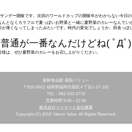
eサンデー開催です。次回のワールドカップの開催年がわからない今日
なんとなくカラフルで夏っぽいお野菜と一緒に夏野菜のカレーなんてい
が薄くなってしまったみたいです。時代の変化でしょうか。田舎っぽい
普通が一番なんだけどね( ﾟДﾟ)
皆様は、ぜひ夏野菜のカレーをお召し上がりください。
新鮮食品館 薬院バリュー
〒810-0022 福岡県福岡市薬院４丁目1-27-101
TEL：092-533-3770
営業時間 9:00～22:00
株式会社イーマート会社概要
Copyright (C) 2019 Yakuin Value. All Rights Reserved.