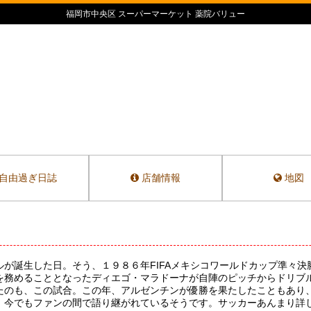
福岡市中央区 スーパーマーケット 薬院バリュー
自由過ぎ日誌
店舗情報
地図
が誕生した日。そう、１９８６年FIFAメキシコワールドカップ準々
を務めることとなったディエゴ・マラドーナが自陣のピッチからドリブ
たのも、この試合。この年、アルゼンチンが優勝を果たしたこともあり
、今でもファンの間で語り継がれているそうです。サッカーあんまり詳