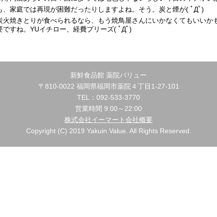
、家庭では再現が困難だったりしますよね。そう。炭と煙が( ﾟДﾟ)
炭火焼きとりが食べられるなら、もう焼鳥屋さんにいかなくてもいいか
すね。YUイチロー、経費プリーズ( ﾟДﾟ)
新鮮食品館 薬院バリュー
〒810-0022 福岡県福岡市薬院４丁目1-27-101
TEL：092-533-3770
営業時間 9:00～22:00
株式会社イーマート会社概要
Copyright (C) 2019 Yakuin Value. All Rights Reserved.