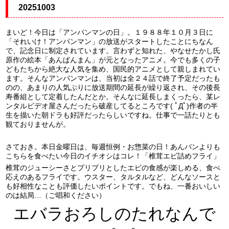
20251003
まいど！今日は「アンパンマンの日」。１９８８年１０月３日に
「それいけ！アンパンマン」の放送がスタートしたことにちなん
で、記念日に制定されています。言わずと知れた、やなせたかし氏
原作の絵本「あんぱんまん」が元となったアニメ。今でも多くの子
どもたちから絶大な人気を集め、国民的アニメとして親しまれてい
ます。そんなアンパンマンは、当初は全２４話で終了予定だったも
のの、あまりの人気ぶりに放送期間の延長が繰り返され、その後長
寿番組として定着したんだとか。そんなに延長しまくったら、某レ
ンタルビデオ屋さんだったら破産してるところです( ﾟДﾟ)作者の半
生を描いた朝ドラも好評だったらしいですね。仕事で一話たりとも
観ておりませんが。
さておき。本日金曜日は、毎週恒例・お惣菜の日！あんパンよりも
こちらを食べたい今日のイチオシはコレ！「椎茸エビ詰めフライ」
椎茸のジューシーさとプリプリとしたエビの食感が楽しめる、食べ
応えのあるフライです。ウスター、タルタルなど、どんなソースと
も好相性なことも評価したいポイントです。でもね、一番おいしい
のは結局…（ご唱和ください）
エバラおろしのたれなんで