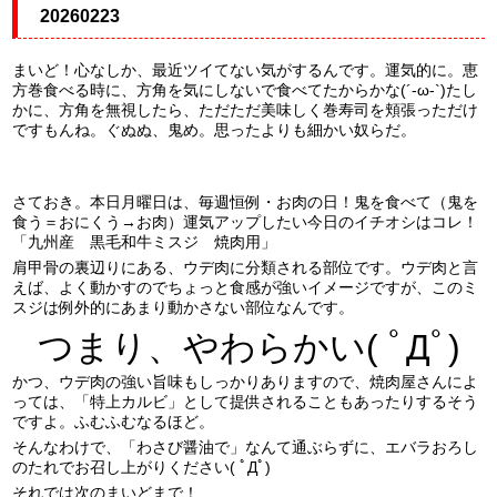
20260223
まいど！心なしか、最近ツイてない気がするんです。運気的に。恵
方巻食べる時に、方角を気にしないで食べてたからかな(´-ω-`)たし
かに、方角を無視したら、ただただ美味しく巻寿司を頬張っただけ
ですもんね。ぐぬぬ、鬼め。思ったよりも細かい奴らだ。
さておき。本日月曜日は、毎週恒例・お肉の日！鬼を食べて（鬼を
食う＝おにくう→お肉）運気アップしたい今日のイチオシはコレ！
「九州産 黒毛和牛ミスジ 焼肉用」
肩甲骨の裏辺りにある、ウデ肉に分類される部位です。ウデ肉と言
えば、よく動かすのでちょっと食感が強いイメージですが、このミ
スジは例外的にあまり動かさない部位なんです。
つまり、やわらかい( ﾟДﾟ)
かつ、ウデ肉の強い旨味もしっかりありますので、焼肉屋さんによ
っては、「特上カルビ」として提供されることもあったりするそう
ですよ。ふむふむなるほど。
そんなわけで、「わさび醤油で」なんて通ぶらずに、エバラおろし
のたれでお召し上がりください( ﾟДﾟ)
それでは次のまいどまで！