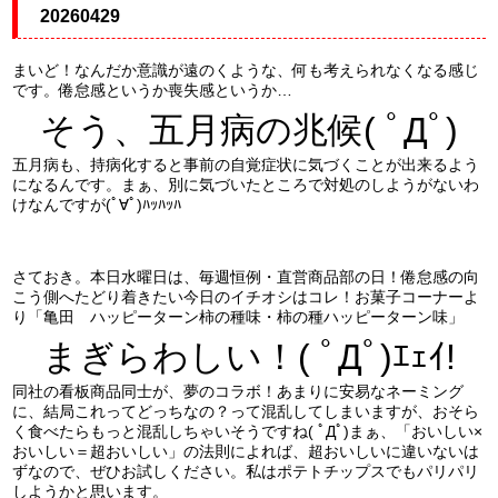
20260429
まいど！なんだか意識が遠のくような、何も考えられなくなる感じ
です。倦怠感というか喪失感というか…
そう、五月病の兆候( ﾟДﾟ)
五月病も、持病化すると事前の自覚症状に気づくことが出来るよう
になるんです。まぁ、別に気づいたところで対処のしようがないわ
けなんですが(ﾟ∀ﾟ)ﾊｯﾊｯﾊ
さておき。本日水曜日は、毎週恒例・直営商品部の日！倦怠感の向
こう側へたどり着きたい今日のイチオシはコレ！お菓子コーナーよ
り「亀田 ハッピーターン柿の種味・柿の種ハッピーターン味」
まぎらわしい！( ﾟДﾟ)ｴｪｲ!
同社の看板商品同士が、夢のコラボ！あまりに安易なネーミング
に、結局これってどっちなの？って混乱してしまいますが、おそら
く食べたらもっと混乱しちゃいそうですね( ﾟДﾟ)まぁ、「おいしい×
おいしい＝超おいしい」の法則によれば、超おいしいに違いないは
ずなので、ぜひお試しください。私はポテトチップスでもパリパリ
しようかと思います。