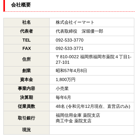
会社概要
社名
株式会社イーマート
代表者
代表取締役 深堀優一郎
TEL
092-533-3770
FAX
092-533-3771
〒810-0022 福岡県福岡市薬院４丁目1-
住所
27-101
創業
昭和57年4月8日
資本金
1,800万円
事業内容
小売業
決算期
毎年6月
従業員数
48名 (令和元年12月現在、直営店のみ)
福岡信用金庫 薬院支店
取引銀行
商工中金 薬院支店
現況