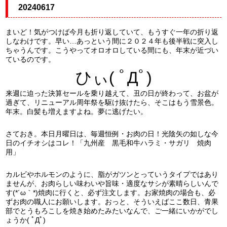
20240617
まいど！気がつけば今月も折り返していて、もうすぐ一年の折り返
しなわけです。早い…あっという間に２０２４年も後半戦に突入し
ちゃうんです。こうやってオロオロしている間にも、年末が近づい
ているのです。
ひぃ( ﾟДﾟ)
来週に迫った決算セールを乗り越えて、丑の日が終わって、お盆が
過ぎて、リニューアル周年祭を駆け抜けたら、そこはもう雪景色。
年末。白髪も増えますよね。夢に逃げたい。
さておき。本日月曜日は、毎週恒例・お肉の日！光陰矢の如しな今
日のイチオシはコレ！「九州産 黒毛和牛ハラミ・サガリ 焼肉
用」
カルビやホルモンのように、脂がガツンとっていうタイプではあり
ませんが、お肉らしい味わいや旨味・適度なサシが素晴らしいんで
す(*´ω｀*)焼肉に行くと、必ず注文します。お家焼肉の場合も、必
ずお肉の職人にお願いします。おっと、そういえばここ数日、青果
部でとうもろこしを焼き始めたみたいなんで、ご一緒にいかがでし
ょうか( ﾟДﾟ)