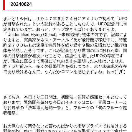
20240624
まいど！今日は、１９４７年６月２４日にアメリカで初めて「UFO
が目撃された」という記録があることにちなんで、UFO記念日に制
定されています。おっと、カップ焼きそばじゃありませんよ。
「Unidentified Flying Object」=未確認飛行物体の方です。記録によ
りますと、実業家ケネス・アーノルド氏が飛行機で移動中に、時速
約２７００㎞もの速度で急昇降を繰り返す９機の見慣れない飛行物
体を発見したそうです。これが記事となり世間の目に触れた際、同
様の目撃証言が相次いだことで、信憑性を増したUFOの存在です
が、現在に至るまで明確にそれの是非を証明した人物はいません。
約７５年前から、多くの目撃証言を残しつつも、未だ未確認の存在
であり続けるなんて、なんだかロマンを感じますよね。ねっ( ﾟДﾟ)
さておき。本日より二日間は、初開催・決算超感謝セールとなって
おります。緊急開催気分な今日のイチオシはコレ！青果コーナーよ
りお野菜の「決算還元超均一祭」と、フルーツの「旬のフルーツ超
収穫祭」
お天気なんて関係ないと言わんばかりの衝撃プライスでお届けする
野菜の均一祭に、新鮮で旬のフルーツをお手頃プライスでご奉仕す