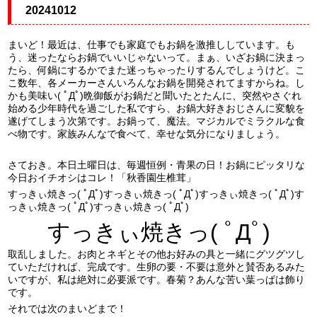
20241012
まいど！最近は、仕事でも家庭でもお鍋を激推ししています。も
う、迷ったならお鍋でいいじゃないって。まぁ、いざお鍋に決まっ
たら、何鍋にするかでまた迷っちゃったりするんでしょうけど。こ
こ数年、各メーカーさんいろんなお鍋を開発されてますからね。し
かも美味い( ﾟДﾟ)晩御飯がお鍋だと聞いたとたんに、突然やさぐれ
始める少年時代を過ごした私ですら、お鍋大好きおじさんに変貌を
遂げてしまう次第です。お鍋って、魔法。マジカルでミラクルな食
べ物です。家族みんなで食べて、幸せな気分になりましょう。
さておき。本日土曜日は、毎週恒例・青果の日！お鍋にピッタリな
今日おイチオシはコレ！「秋香園生椎茸」
すっきぃ焼きっ( ﾟДﾟ)すっきぃ焼きっ( ﾟДﾟ)すっきぃ焼きっ( ﾟДﾟ)す
っきぃ焼きっ( ﾟДﾟ)すっきぃ焼きっ( ﾟДﾟ)
すっきぃ焼きっ( ﾟДﾟ)
取乱しました。お肉とネギとその他お好みの具と一緒にグツグツし
ていただければ、完成です。生卵の要・不要は意外と賛否あるみた
いですが、私は絶対に必要派です。春菊？あんな苦い葉っぱは飾り
です。
それでは次のまいどまで！