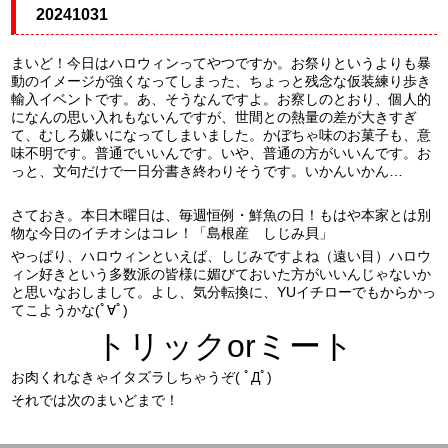
20241031
まいど！今日はハロウィンってやつですか。お祭りというよりも暴
動のイメージが強くなってしまった、ちょっと残念な仮装練り歩き
輸入イベントです。あ、そうなんですよ。お察しのとおり、個人的
になんの思い入れもないんですが、世間との熱量の差が大きすぎ
て、むしろ嫌いになってしまいました。かぼちゃ味のお菓子も、意
味不明です。普通でいいんです。いや、普通の方がいいんです。お
っと、文句だけで一日分書き終わりそうです。いかんいかん…
さておき。本日木曜日は、毎週恒例・鮮魚の日！もはや本家とは別
物な今日のイチオシはコレ！「島根産 しじみ貝」
やっぱり、ハロウィンといえば、しじみですよね（遠い目）ハロウ
ィン好きという多数派の皆様に媚びておいた方がいいんじゃないか
と思いなおしまして。よし、気分転換に、YUイチローでもからかっ
てこようかな(ﾟ∀ﾟ)
トリックorミート
お肉くれなきゃイタズラしちゃうぞ( ﾟДﾟ)
それでは次のまいどまで！