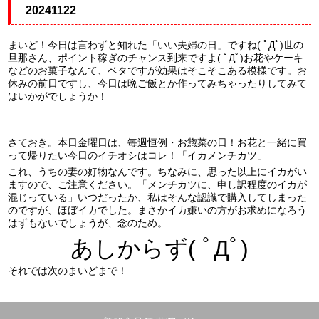
20241122
まいど！今日は言わずと知れた「いい夫婦の日」ですね( ﾟДﾟ)世の
旦那さん、ポイント稼ぎのチャンス到来ですよ( ﾟДﾟ)お花やケーキ
などのお菓子なんて、ベタですが効果はそこそこある模様です。お
休みの前日ですし、今日は晩ご飯とか作ってみちゃったりしてみて
はいかがでしょうか！
さておき。本日金曜日は、毎週恒例・お惣菜の日！お花と一緒に買
って帰りたい今日のイチオシはコレ！「イカメンチカツ」
これ、うちの妻の好物なんです。ちなみに、思った以上にイカがい
ますので、ご注意ください。「メンチカツに、申し訳程度のイカが
混じっている」いつだったか、私はそんな認識で購入してしまった
のですが、ほぼイカでした。まさかイカ嫌いの方がお求めになろう
はずもないでしょうが、念のため。
あしからず( ﾟДﾟ)
それでは次のまいどまで！