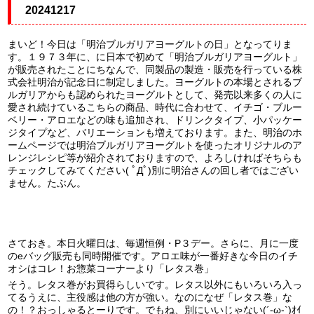
20241217
まいど！今日は「
明治ブルガリアヨーグルトの日」となってりま
す。１９７３年に、に日本で初めて「明治ブルガリアヨーグルト」
が販売されたことにちなんで、同製品の製造・販売を行っている株
式会社明治が記念日に制定しました。ヨーグルトの本場とされるブ
ルガリアからも認められたヨーグルトとして、発売以来多くの人に
愛され続けているこちらの商品、時代に合わせて、イチゴ・ブルー
ベリー・アロエなどの味も追加され、ドリンクタイプ、小パッケー
ジタイプなど、バリエーションも増えております。また、明治のホ
ームページでは明治ブルガリアヨーグルトを使ったオリジナルのア
レンジレシピ等が紹介されておりますので、よろしければそちらも
チェックしてみてください( ﾟДﾟ)
別に明治さんの回し者ではござい
ません。たぶん。
さておき。本日火曜日は、毎週恒例・P３デー。さらに、月に一度
のeバッグ販売も同時開催です。アロエ味が一番好きな今日のイチ
オシはコレ！お惣菜コーナーより「レタス巻」
そう。レタス巻がお買得らしいです。レタス以外にもいろいろ入っ
てるうえに、主役感は他の方が強い。なのになぜ「レタス巻」な
の！？おっしゃるとーりです。でもね、別にいいじゃない(´-ω-`)ｵｲ