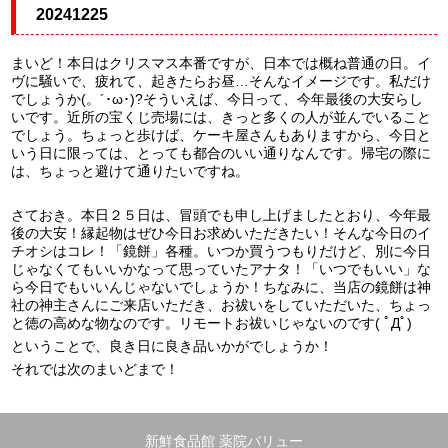
20241225
まいど！本日はクリスマス本番ですが、日本では概ね普通の日。イ
ヴに騒いで、疲れて、起きたらお昼…そんなイメージです。私だけ
でしょうか(。´･ω･)?そういえば、今日って、今年最後の大安らし
いです。近所の宝くじ売場には、きっと多くの人が並んでいること
でしょう。ちょっと歩けば、ケーキ屋さんもありますから、今日と
いう日に限っては、とっても都合のいい通りなんです。帰宅の際に
は、ちょっと避けて通りたいですね。
さておき。本日２５日は、冒頭でも申し上げましたとおり、今年最
後の大安！縁起物はぜひ今日お求めいただきたい！そんな今日のイ
チオシはコレ！「鏡餅」各種。いつか買うつもりだけど、別に今日
じゃなくてもいいかなって思っていたアナタ！「いつでもいい」な
ら今日でもいいんじゃないでしょうか！ちなみに、当店の鏡餅は神
社の神主さんにご来店いただき、お祓いをしていただいた、ちょっ
と徳の高めな物なのです。リモートお祓いじゃないのです( ﾟДﾟ)
ということで、良き日に良き品いかがでしょうか！
それでは次のまいどまで！
新鮮食品館 薬院バリュー