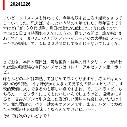
20241226
まいど！クリスマスも終わって、今年も残すところ１週間をきって
しまいました。思えば、あっという間の１年でした。毎年言うてま
すけど( ﾟДﾟ)３０代以降、月日の流れが加速したように感じます。
本当に１日２４時間あるんでしょうか。寝ている間に、誰か時計ま
わしてたりしませんか？カ〇オとかセイ〇ーとかの大手時計メーカ
ーたちが結託して、１日２０時間にしてるんじゃないでしょうか。
さておき。本日木曜日は、毎週恒例・鮮魚の日！クリスマスが終わ
れば魚の独壇場な今日のイチオシはコレ！「アルゼンチン産 赤エ
ビ」
ほとんどのエビは加熱してはじめて赤くなりますが、赤エビは元々
赤いのが特徴。 うま味が強く大きくて見栄えの良いエビなのに、比
較的安価に入手できるのも嬉しい点ですよね。で、この赤エビ。も
ちろん、エビフライにしてもおいしいんでしょうけど、塩焼きにす
ると、甘みがグンと引き立った香ばしい風味をお楽しみいただけま
す。似た理由で、バター炒めもオススメです。まぁ、バターで炒め
たら大概のものは美味しくなるんですけどね。へへ。
それでは次のまいどまで！