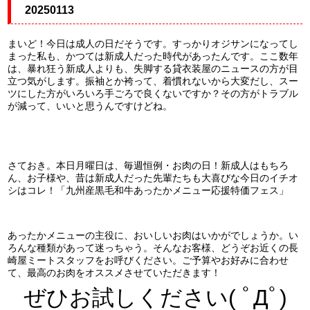
20250113
まいど！今日は成人の日だそうです。すっかりオジサンになってし
まった私も、かつては新成人だった時代があったんです。ここ数年
は、暴れ狂う新成人よりも、失脚する貸衣装屋のニュースの方が目
立つ気がします。振袖とか袴って、着慣れないから大変だし、スー
ツにした方がいろいろ手ごろで良くないですか？その方がトラブル
が減って、いいと思うんですけどね。
さておき。本日月曜日は、毎週恒例・お肉の日！新成人はもちろ
ん、お子様や、昔は新成人だった先輩たちも大喜びな今日のイチオ
シはコレ！「九州産黒毛和牛あったかメニュー応援特価フェス」
あったかメニューの主役に、おいしいお肉はいかがでしょうか。い
ろんな種類があって迷っちゃう。そんなお客様、どうぞお近くの長
崎屋ミートスタッフをお呼びください。ご予算やお好みに合わせ
て、最高のお肉をオススメさせていただきます！
ぜひお試しください( ﾟДﾟ)