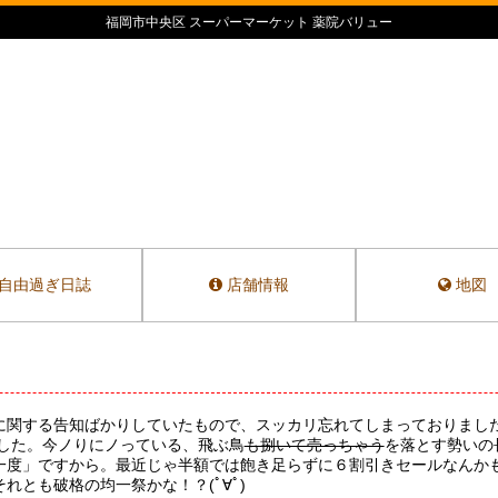
福岡市中央区 スーパーマーケット 薬院バリュー
自由過ぎ日誌
店舗情報
地図
に関する告知ばかりしていたもので、スッカリ忘れてしまっておりまし
でした。今ノりにノっている、飛ぶ鳥
も捌いて売っちゃう
を落とす勢いの
一度」ですから。最近じゃ半額では飽き足らずに６割引きセールなんか
れとも破格の均一祭かな！？(ﾟ∀ﾟ)