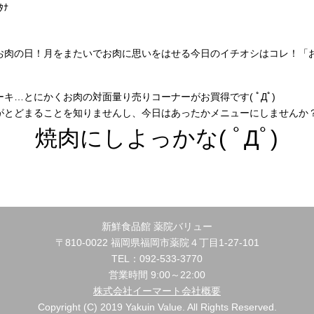
ﾀﾅ
お肉の日！月をまたいでお肉に思いをはせる今日のイチオシはコレ！「
キ…とにかくお肉の対面量り売りコーナーがお買得です( ﾟДﾟ)
がとどまることを知りませんし、今日はあったかメニューにしませんか
焼肉にしよっかな( ﾟДﾟ)
新鮮食品館 薬院バリュー
〒810-0022 福岡県福岡市薬院４丁目1-27-101
TEL：092-533-3770
営業時間 9:00～22:00
株式会社イーマート会社概要
Copyright (C) 2019 Yakuin Value. All Rights Reserved.