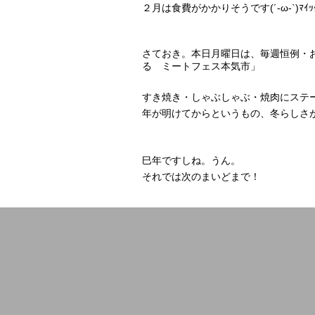
２月は食費がかかりそうです(´-ω-`)ﾏｲｯ
さておき。本日月曜日は、毎週恒例・
る ミートフェス本気市」
すき焼き・しゃぶしゃぶ・焼肉にステー
年が明けてからというもの、冬らしさ
巳年ですしね。うん。
それでは次のまいどまで！