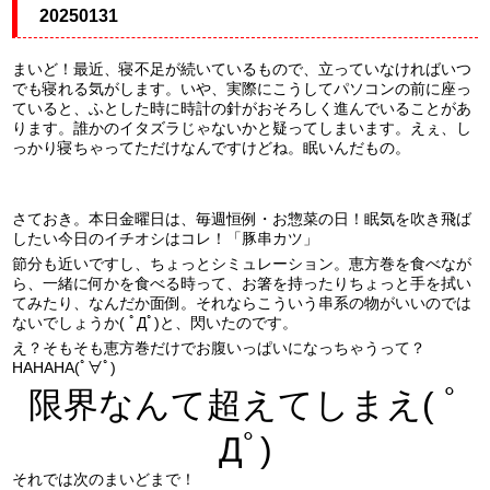
20250131
まいど！最近、寝不足が続いているもので、立っていなければいつ
でも寝れる気がします。いや、実際にこうしてパソコンの前に座っ
ていると、ふとした時に時計の針がおそろしく進んでいることがあ
ります。誰かのイタズラじゃないかと疑ってしまいます。えぇ、し
っかり寝ちゃってただけなんですけどね。眠いんだもの。
さておき。本日金曜日は、毎週恒例・お惣菜の日！眠気を吹き飛ば
したい今日のイチオシはコレ！「豚串カツ」
節分も近いですし、ちょっとシミュレーション。恵方巻を食べなが
ら、一緒に何かを食べる時って、お箸を持ったりちょっと手を拭い
てみたり、なんだか面倒。それならこういう串系の物がいいのでは
ないでしょうか( ﾟДﾟ)と、閃いたのです。
え？そもそも恵方巻だけでお腹いっぱいになっちゃうって？
HAHAHA(ﾟ∀ﾟ)
限界なんて超えてしまえ( ﾟ
Дﾟ)
それでは次のまいどまで！