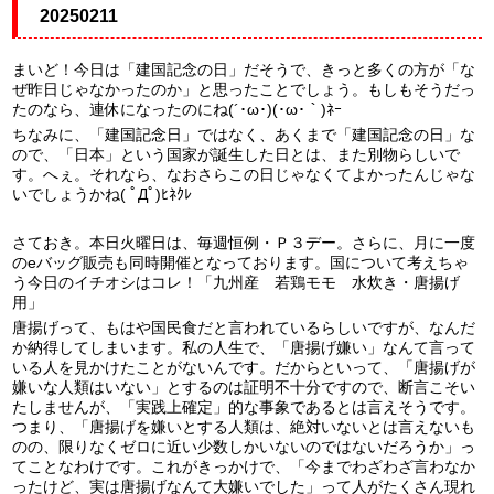
20250211
まいど！今日は「建国記念の日」だそうで、きっと多くの方が「な
ぜ昨日じゃなかったのか」と思ったことでしょう。もしもそうだっ
たのなら、連休になったのにね(´･ω･)(･ω･｀)ﾈｰ
ちなみに、「建国記念日」ではなく、あくまで「建国記念の日」な
ので、「日本」という国家が誕生した日とは、また別物らしいで
す。へぇ。それなら、なおさらこの日じゃなくてよかったんじゃな
いでしょうかね( ﾟДﾟ)ﾋﾈｸﾚ
さておき。本日火曜日は、毎週恒例・Ｐ３デー。さらに、月に一度
のeバッグ販売も同時開催となっております。国について考えちゃ
う今日のイチオシはコレ！「九州産 若鶏モモ 水炊き・唐揚げ
用」
唐揚げって、もはや国民食だと言われているらしいですが、なんだ
か納得してしまいます。私の人生で、「唐揚げ嫌い」なんて言って
いる人を見かけたことがないんです。だからといって、「唐揚げが
嫌いな人類はいない」とするのは証明不十分ですので、断言こそい
たしませんが、「実践上確定」的な事象であるとは言えそうです。
つまり、「唐揚げを嫌いとする人類は、絶対いないとは言えないも
のの、限りなくゼロに近い少数しかいないのではないだろうか」っ
てことなわけです。これがきっかけで、「今までわざわざ言わなか
ったけど、実は唐揚げなんて大嫌いでした」って人がたくさん現れ