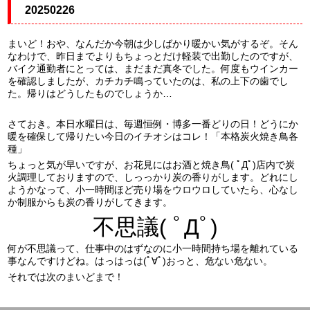
20250226
まいど！おや、なんだか今朝は少しばかり暖かい気がするぞ。そん
なわけで、昨日までよりもちょっとだけ軽装で出勤したのですが、
バイク通勤者にとっては、まだまだ真冬でした。何度もウインカー
を確認しましたが、カチカチ鳴っていたのは、私の上下の歯でし
た。帰りはどうしたものでしょうか…
さておき。本日水曜日は、毎週恒例・博多一番どりの日！どうにか
暖を確保して帰りたい今日のイチオシはコレ！「本格炭火焼き鳥各
種」
ちょっと気が早いですが、お花見にはお酒と焼き鳥( ﾟДﾟ)店内で炭
火調理しておりますので、しっっかり炭の香りがします。どれにし
ようかなって、小一時間ほど売り場をウロウロしていたら、心なし
か制服からも炭の香りがしてきます。
不思議( ﾟДﾟ)
何が不思議って、仕事中のはずなのに小一時間持ち場を離れている
事なんですけどね。はっはっは(ﾟ∀ﾟ)おっと、危ない危ない。
それでは次のまいどまで！