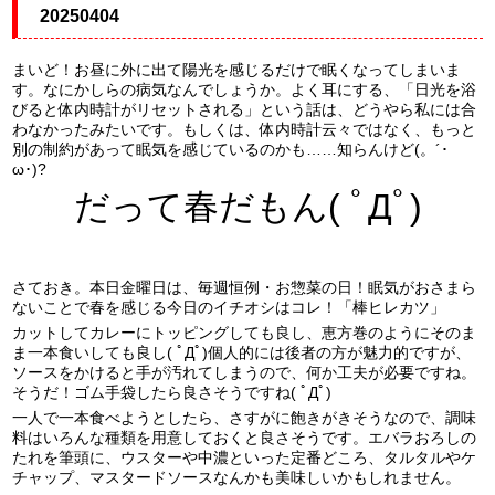
20250404
まいど！お昼に外に出て陽光を感じるだけで眠くなってしまいま
す。なにかしらの病気なんでしょうか。よく耳にする、「日光を浴
びると体内時計がリセットされる」という話は、どうやら私には合
わなかったみたいです。もしくは、体内時計云々ではなく、もっと
別の制約があって眠気を感じているのかも……知らんけど(。´･
ω･)?
だって春だもん( ﾟДﾟ)
さておき。本日金曜日は、毎週恒例・お惣菜の日！眠気がおさまら
ないことで春を感じる今日のイチオシはコレ！「棒ヒレカツ」
カットしてカレーにトッピングしても良し、恵方巻のようにそのま
ま一本食いしても良し( ﾟДﾟ)個人的には後者の方が魅力的ですが、
ソースをかけると手が汚れてしまうので、何か工夫が必要ですね。
そうだ！ゴム手袋したら良さそうですね( ﾟДﾟ)
一人で一本食べようとしたら、さすがに飽きがきそうなので、調味
料はいろんな種類を用意しておくと良さそうです。エバラおろしの
たれを筆頭に、ウスターや中濃といった定番どころ、タルタルやケ
チャップ、マスタードソースなんかも美味しいかもしれません。