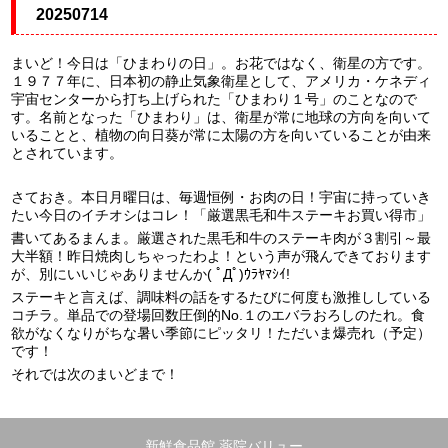
20250714
まいど！今日は「ひまわりの日」。お花ではなく、衛星の方です。
１９７７年に、日本初の静止気象衛星として、アメリカ・ケネディ
宇宙センターから打ち上げられた「ひまわり１号」のことなので
す。名前となった「ひまわり」は、衛星が常に地球の方向を向いて
いることと、植物の向日葵が常に太陽の方を向いていることが由来
とされています。
さておき。本日月曜日は、毎週恒例・お肉の日！宇宙に持っていき
たい今日のイチオシはコレ！「厳選黒毛和牛ステーキお買い得市」
書いてあるまんま。厳選された黒毛和牛のステーキ肉が３割引～最
大半額！昨日焼肉しちゃったわよ！という声が飛んできております
が、別にいいじゃありませんか( ﾟДﾟ)ｳﾗﾔﾏｼｲ!
ステーキと言えば、調味料の話をするたびに何度も激推ししている
コチラ。単品での登場回数圧倒的No.１のエバラおろしのたれ。食
欲がなくなりがちな暑い季節にピッタリ！ただいま爆売れ（予定）
です！
それでは次のまいどまで！
新鮮食品館 薬院バリュー