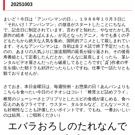
20251003
まいど！今日は「アンパンマンの日」。１９８８年１０月３日に
「それいけ！アンパンマン」の放送がスタートしたことにちなん
で、記念日に制定されています。言わずと知れた、やなせたかし氏
原作の絵本「あんぱんまん」が元となったアニメ。今でも多くの子
どもたちから絶大な人気を集め、国民的アニメとして親しまれてい
ます。そんなアンパンマンは、当初は全２４話で終了予定だったも
のの、あまりの人気ぶりに放送期間の延長が繰り返され、その後長
寿番組として定着したんだとか。そんなに延長しまくったら、某レ
ンタルビデオ屋さんだったら破産してるところです( ﾟДﾟ)作者の半
生を描いた朝ドラも好評だったらしいですね。仕事で一話たりとも
観ておりませんが。
さておき。本日金曜日は、毎週恒例・お惣菜の日！あんパンよりも
こちらを食べたい今日のイチオシはコレ！「椎茸エビ詰めフライ」
椎茸のジューシーさとプリプリとしたエビの食感が楽しめる、食べ
応えのあるフライです。ウスター、タルタルなど、どんなソースと
も好相性なことも評価したいポイントです。でもね、一番おいしい
のは結局…（ご唱和ください）
エバラおろしのたれなんで