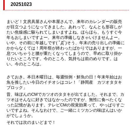
20251023
まいど！文房具屋さんや本屋さんで、来年のカレンダーの販売
が目立つようになってきました。あれって、なんとも形容しが
たい焦燥感に駆られてしまいますよね。ほらほら、もうすぐ今
年もおしまいですよー。来年の準備しなきゃいけませんよー。
いや、その前に年越しです( ﾟДﾟ)そう、年末の売り出しの準備に
かからなくては！周年祭が終わったばかりではありますが、一
息ついちゃうと腰が重たくなってしまうので、早めに取り掛か
りたいところです。今のところ、気持ちは前のめりです。は
い。今のところは。
さておき。本日木曜日は、毎週恒例・鮮魚の日！年末年始はお
魚を推したい今日のイチオシはコレ！「静岡産 カツオタタキ
ブロック」
昔、味ぽんのCMでカツオのタタキが出てました。それまで、カ
ツオはそんなに好きではなかったのですが、無性に食べたくな
った記憶があります。テレビCMの視覚効果って、やっぱりすご
いですよね。そんなわけで、ご一緒にミツカンの味ぽんはいか
がでしょうか。
それでは次のまいどまで！