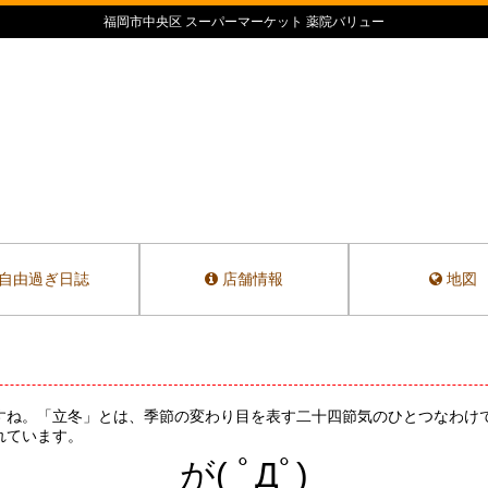
福岡市中央区 スーパーマーケット 薬院バリュー
自由過ぎ日誌
店舗情報
地図
すね。「立冬」とは、季節の変わり目を表す二十四節気のひとつなわけ
れています。
が( ﾟДﾟ)