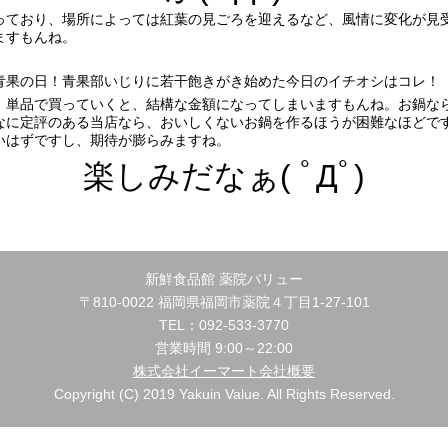
っており、場所によっては紅葉の見ごろを迎えるなど、風情に変化が見
ますもんね。
青果の日！青果部いじりに若干飽きがき始めた今日のイチオシはコレ！
、単品で買っていくと、結構な金額になってしまいますもんね。お鍋な
なに定評のある当店なら、おいしくないお鍋を作るほうが困難なほどで
いはずですし、期待が膨らみますね。
楽しみだなぁ( ﾟДﾟ)
新鮮食品館 薬院バリュー
〒810-0022 福岡県福岡市薬院４丁目1-27-101
TEL：092-533-3770
営業時間 9:00～22:00
株式会社イーマート会社概要
Copyright (C) 2019 Yakuin Value. All Rights Reserved.