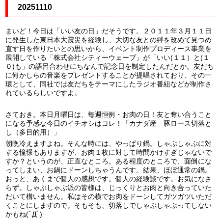
20251110
まいど！今日は「いい友の日」だそうです。２０１１年３月１１日
に発生した東日本大震災を経験し、大切な友との絆を改めて見つめ
直す日を作りたいとの思いから、イベント制作プロディース事業を
展開している「株式会社シティーウェーブ」が「いい(１１）と(１
０)も」の語呂合わせにちなんで記念日を制定したんだとか。友だち
に何かしらの音楽をプレゼントすることが提唱されており、その一
環として、同社では友だちをテーマにしたラジオ番組などが制作さ
れているらしいですよ。
さておき。本日月曜日は、毎週恒例・お肉の日！友と奪い合うこと
になる予感な今日のイチオシはコレ！「カナダ産 豚ロース切落と
し（多目的用）」
朝晩冷えますよね。そんな時には、やっぱり鍋。しゃぶしゃぶに対
する憧憬もありますが、お肉１枚に対して時間かけすぎじゃないで
すか？というのが、正直なところ。ある程度のところで、面倒にな
ってしまい、お鍋にドーンしちゃうんです。結果、ほぼ通常の鍋。
おっと、あくまで個人の感想です。個人の経験談です。お気になさ
らず。しゃぶしゃぶ派の皆様は、じっくりとお肉と向き合っていた
だいて構いません。私はその横でお肉をドーンしてガツガツいただ
くことにしますので。そもそも、切落しでしゃぶしゃぶってしない
かもね(ﾟДﾟ)