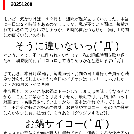
20251208
まいど！気がつけば、１２月も一週間が過ぎ去っていました。本当
に一日は２４時間もあるのでしょうか。私が寝ている間に、短縮さ
れているのではないでしょうか。６時間寝たつもりが、実は１時間
しか寝ていないのかも…
そうに違いないっ( ﾟДﾟ)
ということで、不当に削られていた（？）私の睡眠時間を取り返す
ため、朝昼晩問わずゴロゴロして過ごそうかなと思います( ﾟДﾟ)
さておき。本日月曜日は、毎週恒例・お肉の日！道行く全員から踏
みつけられてしまいそうな今日のイチオシはコレ！「しゃぶしゃ
ぶ・お鍋用スライス各種」
牛も豚も、スライスをお鍋にドーンしてしまえば美味しくなるんだ
から、こんなに楽なことはありません。最近では、お鍋用のカット
野菜セットも販売されていますから、基本はそれで賄ってしまっ
て、不足分の特にお好みの野菜、お豆腐やマロニー、その他の具材
なんかを少し買い足せば、もうあとはグツグツするだけ。
お鍋サイコー( ﾟДﾟ)
オススメの部位をお肉の職人に尋ねてから、何鍋にするか決めるの