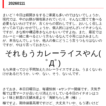
20260111
まいど！今日は鏡開きをするご家庭も多いのではないでしょうか。
現代では、中のお餅が個包装されていたり、そんなに慌てて食べる
必要もないわけですが、古くからの習わしですし、おいしく召し上
がってみてはいかがでしょうか。個人的にはぜんざいイチオシなん
ですが、きな粉や磯辺巻きなんかもいいですよね。また、最近では
カレーと一緒に食べるという方もいるなんて小耳にはさみました
が、本当なんでしょうか。他人の食にどうこう言うつもりはないの
ですが、やはり言っておきたい。
それもうカレーライスやん(
ﾟДﾟ)
もち米使ってひと手間加えたカレーライスですよね。うまくないわ
けがあるだろうか。いや、ない。そう、ないんです。
さておき。本日日曜日は、毎週恒例・eサンデー開催です。天気予
報では雪マークが点いたり消えたりしている今日のイチオシはコ
レ！味と鮮度の王鱗水産より「海鮮ちらし丼（極）」
極ですよ。期待値最高潮ですけど、大丈夫？いや、もう遅いけど