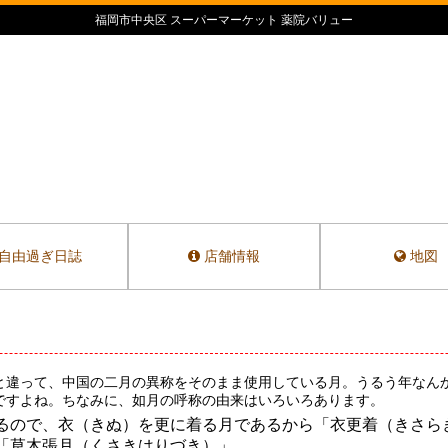
福岡市中央区 スーパーマーケット 薬院バリュー
自由過ぎ日誌
店舗情報
地図
と違って、中国の二月の異称をそのまま使用している月。うるう年なん
ですよね。ちなみに、如月の呼称の由来はいろいろあります。
るので、衣（きぬ）を更に着る月であるから「衣更着（きさら
「草木張月（くさきはりづき）」