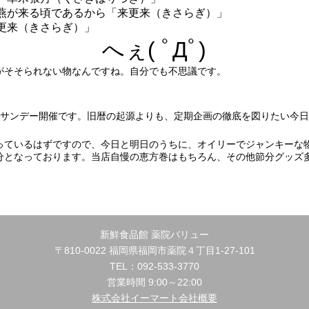
燕が来る頃であるから「来更来（きさらぎ）」
更来（きさらぎ）」
へぇ( ﾟДﾟ)
がそそられない物なんですね。自分でも不思議です。
eサンデー開催です。旧暦の起源よりも、定期企画の徹底を図りたい今
っているはずですので、今日と明日のうちに、オイリーでジャンキーな
分となっております。当店自慢の恵方巻はもちろん、その他節分グッズ
新鮮食品館 薬院バリュー
〒810-0022 福岡県福岡市薬院４丁目1-27-101
TEL：092-533-3770
営業時間 9:00～22:00
株式会社イーマート会社概要