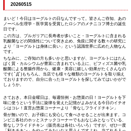
20260515
まいど！今日はヨーグルトの日なんですって。皆さんご存知、あの
ノーベル生理学・医学賞を受賞したロシアのメチニコフ博士の誕生
日です。
この方は、ブルガリアに長寿者が多いこと・ヨーグルトに含まれる
乳酸菌などの関係性について突き止め、免疫に関する数々の研究に
より「ヨーグルトは身体に良い」という認識世界に広めた人物なん
です。
ちなみに、ご存知の方も多いかと思いますが、ヨーグルトにはたん
ぱく質・カルシウムが豊富に含まれている上に、ビフィズス菌や乳
酸菌による整腸作用から、健康・美容に嬉しい効果がたくさんなの
です( ﾟДﾟ)もちろん、当店でも様々な種類のヨーグルトを取り揃え
ておりますので、自分に合ったヨーグルトを探してみてはいかがで
しょうか。
さておき。本日金曜日は、毎週恒例・お惣菜の日！ヨーグルトを下
味に使うという手法に旋律を覚えた記憶がよみがえる今日のイチオ
シはコレ！直営お惣菜コーナーより「骨なしフライドチキン」
骨が無いので、お子様にも安心して食べさせることが出来ます。コ
ンビニ各社のホッとスナックコーナーでもおなじみとなっている、
骨なしフライドチキン（販売名は各社いろいろ）ですが、ぜひ一度
「利きチキン」をやってみたいなと思うんですよね。当てれる人っ