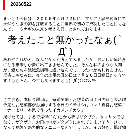
20260522
まいど！今日は、２００９年５月２２日に、マリアナ諸島付近にて
天然うなぎの卵を採取することに世界で初めて成功したことにちな
んで、「ウナギの未来を考える日」とされております。
考えたこと無かったなぁ( ﾟ
Дﾟ)
あれやこれやと、なんだかんだ考えてみましたが、おいしい蒲焼き
になる未来しか夢に出てきませんでした。そんな私のような人間
が、鰻たちを絶滅危惧種に追い込んでしまったのかもしれません。
反省…ちなみに、今年の土用の丑の日は７月２６日日曜日だそうで
す！もちろん、今年も食べますとも( ﾟДﾟ)ｸｲﾂｸｼﾃﾔﾙ
さておき。本日金曜日は、毎週恒例・お惣菜の日！丑の日も大活躍
予定なお惣菜部がお届けする今日のイチオシはコレ！直営お惣菜コ
ーナーより「本気で作ったイカメンチカツ」
揚げたては、まるで爆弾( ﾟДﾟ)しかも衣はザクザク。サクサクでは
なく、ザクザク。お口の中がズタズタにされてしまいそう。ひぃ。
なんて危険で魅力的なメニューなんでしょうか。イカ好き、揚げ物