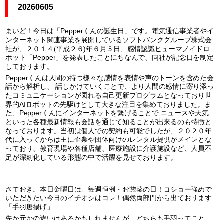
20260605
まいど！今日は「Pepperくんの誕生日」です。電気通信事業者やイ
ンターネット関連事業を展開しているソフトバンクグループ株式会
社が、２０１４(平成２６)年６月５日、感情認識ヒューマノイドロ
ボット「
Pepper」
を発表したことにちなんで、同社が記念日を制定
しております。
Pepperくんは人間の持つ様々な感情を表情や声のトーンを含めた会
話から解析し、 話しかけていくことで、より人間の感情に寄り添っ
たコミュニケーションが図れる自己更新プログラムとなっており
世
界的AIロボットの先駆け
として大きな注目を集めておりました。ま
た、Pepperくんにインターネットを繋げることで ニュースや天気
といった各種最新情報も会話を通じて知ることが出来るのも特徴と
なっております。当初は個人での契約も可能でしたが、２０２０年
代に入ってからは主に企業や団体向けのレンタル提供がメインとな
っており、教育現場や各種店舗、医療施設に介護施設など、人員不
足が深刻化している形態の中で活躍を見せております。
さておき。本日金曜日は、毎週恒例・お惣菜の日！コショー強めで
いただきたい今日のイチオシはコレ！偶然両部門から出ております
「手羽唐揚げ」
先か元かの違いはあるかもしれませんが、どちらも手羽ってこと