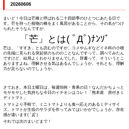
20260606
まいど！今日は芒種と呼ばれる二十四節季のひとつにあたる日で
す。芒を持った植物の種をまく風習があることから、その名がつけ
られたそうなんですが、
「芒」とは( ﾟДﾟ)ﾅﾝｿﾞ
芒は、「すすき」とも読むのですが、コメやムギなどイネ科の小穂
の先端に見られる突起状のもののことなんですって。調べてみたん
ですけど、結局よくわかりませんでした。辞書って、そういうとこ
ありますよね。理解させる気はあるんでしょうか。それとも、理解
力が足らないのでしょうか。
さておき。本日土曜日は、毎週恒例・青果の日！なんだかちょっと
モヤモヤした気持ちな今日のイチオシはコレ！「熊本産 房付きミ
ディトマト」
トマトより手軽で、ミニトマトよりも食べ応えのあるミディサイ
ズ。トマトが主役のサラダを作ってみてはいかがでしょうか。存在
感が違います( ﾟДﾟ)
それでは次のまいどまで！