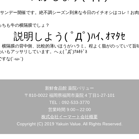
eサンデー開催です。絶不調シーズン到来な今日のイチオシはコレ！お
っちも牛の横隔膜でしょ？
説明しよう( ﾟДﾟ)ﾊｲ､ｵﾏﾀｾ
。横隔膜の背中側、比較的薄いほうがハラミ。程よく脂がのっていて旨
アッサリしています。へぇ( ﾟДﾟ)ﾅﾙﾎﾄﾞﾈ
(´-ω-`)
新鮮食品館 薬院バリュー
〒810-0022 福岡県福岡市薬院４丁目1-27-101
TEL：092-533-3770
営業時間 9:00～22:00
株式会社イーマート会社概要
Copyright (C) 2019 Yakuin Value. All Rights Reserved.