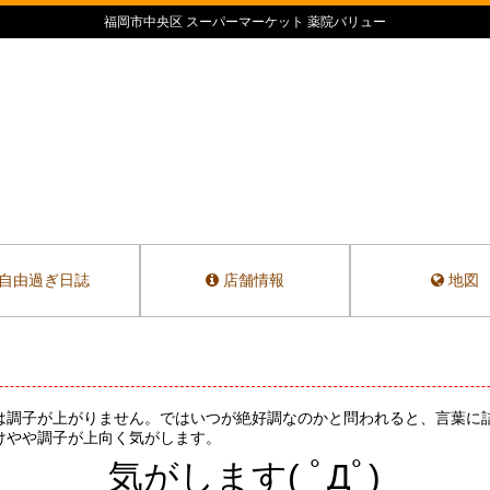
福岡市中央区 スーパーマーケット 薬院バリュー
自由過ぎ日誌
店舗情報
地図
調子が上がりません。ではいつが絶好調なのかと問われると、言葉に詰まっ
けやや調子が上向く気がします。
気がします( ﾟДﾟ)