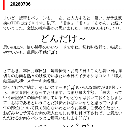
20260706
まいど！携帯もパソコンも、「あ」と入力すると「暑い」が予測変
換のTOPに出てきます。以下、「暑さ」「暑く」「あかん」と続い
ていました。文法の教科書かと思いました。IKKOさんもびっくり。
どんだけ～
思いのほか、使い勝手のいいワードですね。切れ味抜群で、転調し
やすいかも。乱用の予感( ﾟДﾟ)
さておき。本日月曜日は、毎週恒例・お肉の日！こんな暑い日は厚
切りのお肉を熱々の鉄板でいきたい今日のイチオシはコレ！「職人
厳選黒毛和牛ステーキ肉各種」
焼くだけでご馳走。それがステーキ( ﾟДﾟ)いろんな部位が３割引か
ら、最大５割引となっております。つまり最大半額。「最大」って
いう表記がこの場合に適しているのかどうかはおいておくとしまし
て、お得であるということだけ伝わればいいかなと思っています。
牛の部位について良く知らないわというお客様、ご安心ください。
お好みやご予算をお肉の職人たちにお申し付け下されば、ご満足い
ただけるお肉をバシッとご用意いたします( ﾟДﾟ)